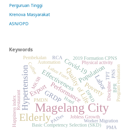
Perguruan Tinggi
Krenova Masyarakat
ASN/OPD
Keywords
Pembekalan
RCA
2019 Formation CPNS
Covid-19
Automation
Physical activity
Coffee
Population
Program evaluation
Labor Force
Hypertension
Quality of Life
Effectiveness
PNS
TPT
Labor
MKSB
Performance
Poverty
Discipline
Export
BPR
GRDP
DPRD
Restaurant
Hotel
Happiness index
PMDN
Magelang City
Elderly
PADes
Jobless Growth
Worker Migration
Basic Competency Selection (SKD)
PMA